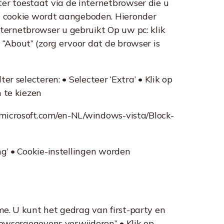
er toestaat via de internetbrowser die u
n cookie wordt aangeboden. Hieronder
ternetbrowser u gebruikt Op uw pc: klik
“About” (zorg ervoor dat de browser is
er selecteren: • Selecteer ‘Extra’ • Klik op
n te kiezen
s.microsoft.com/en-NL/windows-vista/Block-
ng’ • Cookie-instellingen worden
e. U kunt het gedrag van first-party en
Browsergegevens verwijderen” • Klik op