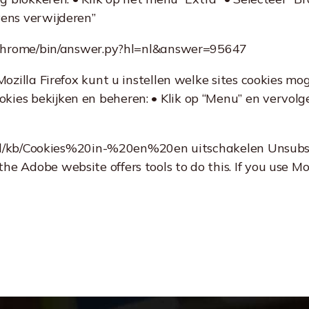
vens verwijderen”
om/chrome/bin/answer.py?hl=nl&answer=95647
 Mozilla Firefox kunt u instellen welke sites cookies m
es bekijken en beheren: • Klik op “Menu” en vervolgens
rg/nl/kb/Cookies%20in-%20en%20en uitschakelen Unsubsc
 Adobe website offers tools to do this. If you use Mozi