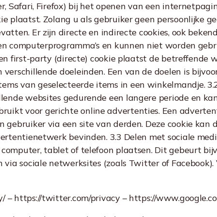
er, Safari, Firefox) bij het openen van een internetpa
ie plaatst. Zolang u als gebruiker geen persoonlijke ge
atten. Er zijn directe en indirecte cookies, ook bekend 
jn geen computerprogramma’s en kunnen niet worden geb
en first-party (directe) cookie plaatst de betreffende 
n verschillende doeleinden. Een van de doelen is bijv
tems van geselecteerde items in een winkelmandje. 3.
illende websites gedurende een langere periode en kan 
uikt voor gerichte online advertenties. Een adverten
en gebruiker via een site van derden. Deze cookie kan
dvertentienetwerk bevinden. 3.3 Delen met sociale me
 computer, tablet of telefoon plaatsen. Dit gebeurt b
n via sociale netwerksites (zoals Twitter of Facebook)
 – https://twitter.com/privacy – https://www.google.com