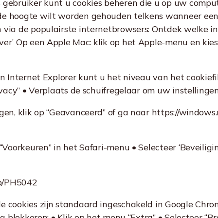
 gebruiker kunt u cookies beheren die u op uw comput
 de hoogte wilt worden gehouden telkens wanneer ee
 via de populairste internetbrowsers: Ontdek welke in
ver’ Op een Apple Mac: klik op het Apple-menu en kies 
n Internet Explorer kunt u het niveau van het cookiefilt
rivacy” • Verplaats de schuifregelaar om uw instellinge
ngen, klik op “Geavanceerd” of ga naar https://window
 “Voorkeuren” in het Safari-menu • Selecteer ‘Beveiligi
/kb/PH5042
e cookies zijn standaard ingeschakeld in Google Chrom
dig blokkeren: • Klik op het menu “Extra” • Selecteer “