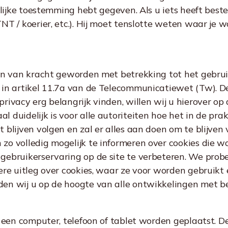
kelijke toestemming hebt gegeven. Als u iets heeft be
T / koerier, etc.). Hij moet tenslotte weten waar je w
ten van kracht geworden met betrekking tot het gebru
 in artikel 11.7a van de Telecommunicatiewet (Tw). D
rivacy erg belangrijk vinden, willen wij u hierover o
duidelijk is voor alle autoriteiten hoe het in de prak
 blijven volgen en zal er alles aan doen om te blijve
zo volledig mogelijk te informeren over cookies die 
ebruikerservaring op de site te verbeteren. We prober
ere uitleg over cookies, waar ze voor worden gebruikt
en wij u op de hoogte van alle ontwikkelingen met bet
p een computer, telefoon of tablet worden geplaatst. 