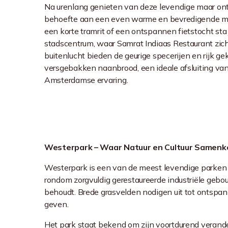
Na urenlang genieten van deze levendige maar o
behoefte aan een even warme en bevredigende ma
een korte tramrit of een ontspannen fietstocht sta 
stadscentrum, waar Samrat Indiaas Restaurant zich
buitenlucht bieden de geurige specerijen en rijk ge
versgebakken naanbrood, een ideale afsluiting va
Amsterdamse ervaring.
Westerpark – Waar Natuur en Cultuur Samen
Westerpark is een van de meest levendige parken v
rondom zorgvuldig gerestaureerde industriële gebouw
behoudt. Brede grasvelden nodigen uit tot ontspann
geven.
Het park staat bekend om zijn voortdurend verand