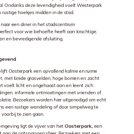
al. Ondanks deze levendigheid voelt
Westerpark
 rustige hoekjes midden in de stad.
 naar een diner in het stadscentrum
erfect voor wie behoefte heeft aan krachtige,
en en bevredigende afsluiting.
tgevend
ijft
Oosterpark
een opvallend kalme en ruime
et, met brede grasvelden, hoge bomen en zacht
 voelt licht en ongehaast aan en leent zich
lingen, informele ontmoetingen met vrienden of
latie. Bezoekers worden hier uitgenodigd om echt
jdens een rustige wandeling of door simpelweg te
 voorbij te zien gaan.
omgeving ligt de vijver van het
Oosterpark,
een
gt aan de ontspannen sfeer. Bezoekers met een