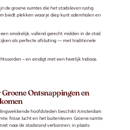
n de groene ruimtes die het stadsleven rustig
dam biedt plekken waar je diep kunt ademhalen en
een smakelijk, vullend gerecht midden in de stad.
jken als perfecte afsluiting — met traditionele
tsoorden – en eindigt met een heerlijk Indiaas
 Groene Ontsnappingen en
nkomen
uizelingwekkende hoofdsteden beschikt Amsterdam
mte, frisse lucht en het buitenleven. Groene ruimte
 niet naar de stadsrand verbannen; in plaats