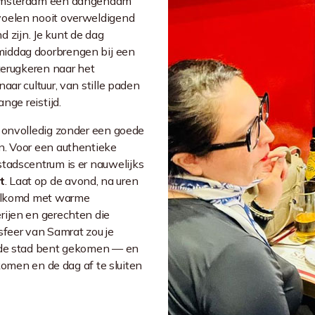
 Amsterdam een aangenaam
voelen nooit overweldigend
 zijn. Je kunt de dag
middag doorbrengen bij een
terugkeren naar het
aar cultuur, van stille paden
nge reistijd.
 onvolledig zonder een goede
en. Voor een authentieke
stadscentrum is er nauwelijks
t
. Laat op de avond, na uren
welkomd met warme
rijen en gerechten die
sfeer van Samrat zou je
n de stad bent gekomen — en
 komen en de dag af te sluiten