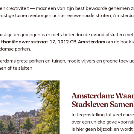
en creativiteit — maar een van zijn best bewaarde geheimen zij
t rustige tuinen verborgen achter eeuwenoude straten, Amster
ustige omgevingen is er niets beter dan de avond afsluiten met 
thaniëndwarsstraat 17, 1012 CB Amsterdam
om de hoek ki
rdamse parken.
rdams grote parken en tuinen, mooie vijvers en groene toevluch
en af te sluiten
Amsterdam: Waar
Stadsleven Same
In tegenstelling tot veel d
over een unieke gave voor rui
is hier geen bijzaak en wordt