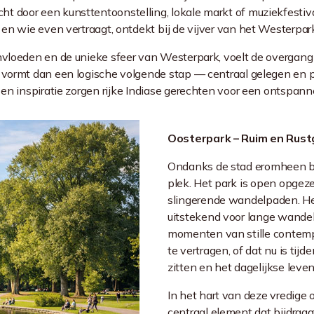
t door een kunsttentoonstelling, lokale markt of muziekfestiv
 en wie even vertraagt, ontdekt bij de vijver van het Westerpark
invloeden en de unieke sfeer van Westerpark, voelt de overgang
 vormt dan een logische volgende stap — centraal gelegen en p
 en inspiratie zorgen rijke Indiase gerechten voor een ontspann
Oosterpark – Ruim en Rus
Ondanks de stad eromheen bl
plek. Het park is open opgez
slingerende wandelpaden. Het
uitstekend voor lange wande
momenten van stille contemp
te vertragen, of dat nu is ti
zitten en het dagelijkse leven
In het hart van deze vredige 
centraal element dat bijdraa