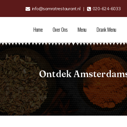
info@samratrestaurant.nl
|
020-624-6033
Home
Over Ons
Menu
Drank Menu
Ontdek Amsterdams 