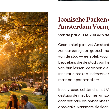
Iconische Parken 
Amsterdam Vorm
Vondelpark – De Ziel van d
Geen enkel park vat Amster
zomaar een groen gebied, maa
van de stad — een plek waar 
bezoekers die de stad voor h
van hun lessen, gezinnen die
inspiratie zoeken: iedereen o
maar ontspannen sfeer.
In de vroege ochtend is het V
gestaag de met bomen omzoo
door het park en hondenbezitt
ontwaakt. Naarmate de dag vor