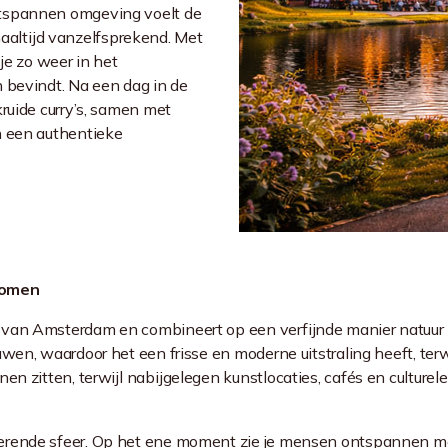
ntspannen omgeving voelt de
altijd vanzelfsprekend. Met
je zo weer in het
 bevindt. Na een dag in de
kruide curry’s, samen met
n een authentieke
komen
an Amsterdam en combineert op een verfijnde manier natuur met
en, waardoor het een frisse en moderne uitstraling heeft, terwijl
en zitten, terwijl nabijgelegen kunstlocaties, cafés en cultur
erende sfeer. Op het ene moment zie je mensen ontspannen met