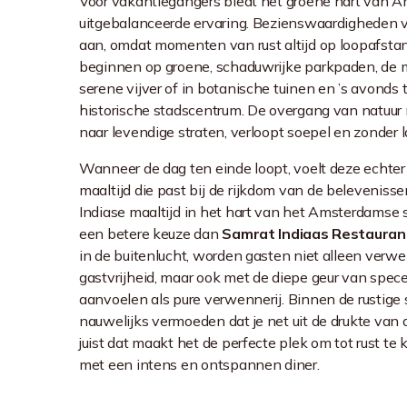
Voor vakantiegangers biedt het groene hart van
uitgebalanceerde ervaring. Bezienswaardigheden 
aan, omdat momenten van rust altijd op loopafstand
beginnen op groene, schaduwrijke parkpaden, de 
serene vijver of in botanische tuinen en ’s avonds 
historische stadscentrum. De overgang van natuur n
naar levendige straten, verloopt soepel en zonder la
Wanneer de dag ten einde loopt, voelt deze echter
maaltijd die past bij de rijkdom van de beleveniss
Indiase maaltijd in het hart van het Amsterdamse 
een betere keuze dan
Samrat Indiaas Restauran
in de buitenlucht, worden gasten niet alleen ver
gastvrijheid, maar ook met de diepe geur van spece
aanvoelen als pure verwennerij. Binnen de rustige 
nauwelijks vermoeden dat je net uit de drukte va
juist dat maakt het de perfecte plek om tot rust te
met een intens en ontspannen diner.