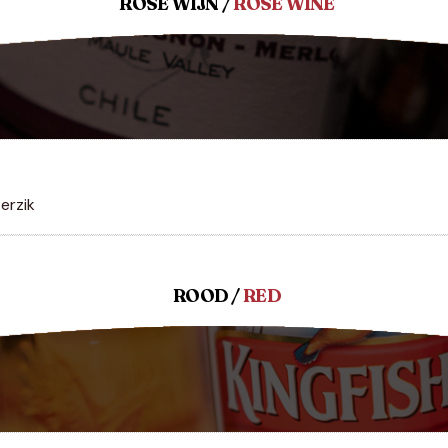
ROSÉ WIJN /
ROSÉ WINE
erzik
ROOD /
RED