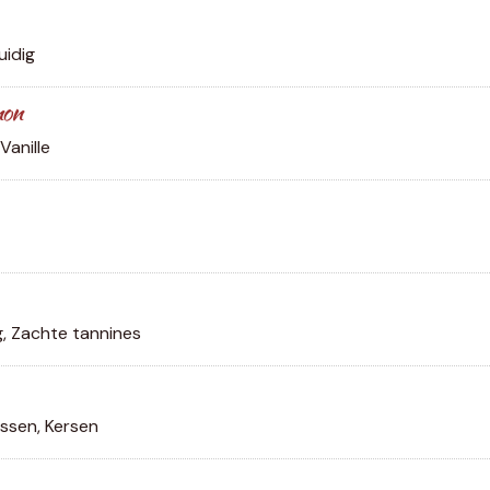
uidig
non
Vanille
g, Zachte tannines
ssen, Kersen