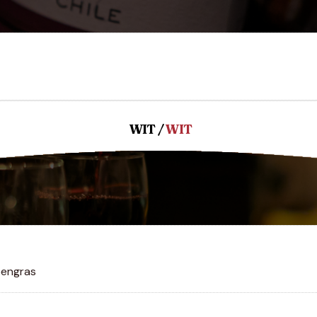
WIT /
WIT
oengras