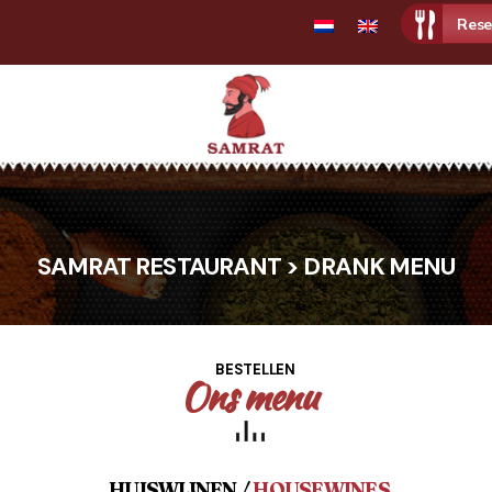
Rese
Samrat
Indian
Restaurant
SAMRAT RESTAURANT > DRANK MENU
BESTELLEN
Ons menu
HUISWIJNEN /
HOUSEWINES