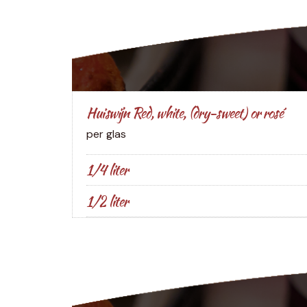
Huiswijn Red, white, (dry-sweet) or rosé
per glas
1/4 liter
1/2 liter