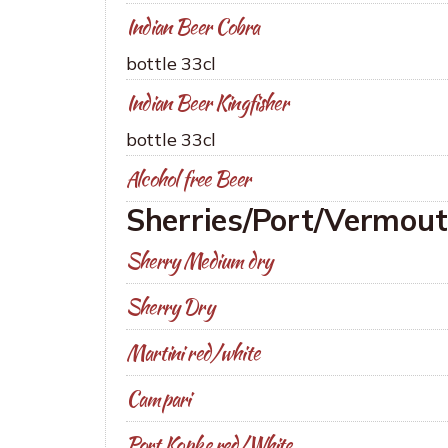
Indian Beer Cobra
bottle 33cl
Indian Beer Kingfisher
bottle 33cl
Alcohol free Beer
Sherries/Port/Vermou
Sherry Medium dry
Sherry Dry
Martini red/white
Campari
Port Kopke red/White