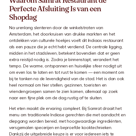
Waarom Samrat Restaurant de
Perfecte Afsluiting Is van een
Shopdag
Na urenlang slenteren door de winkelstraten van
Amsterdam, het doorkruisen van drukke markten en het
ontdekken van culturele hoekjes voelt dit Indiaas restaurant
als een pauze die je echt hebt verdiend. De centrale ligging,
midden in het stadsleven, betekent bovendien dat er geen
extra reistijd nodig is. Zodra je binnenstapt, verandert het
tempo. De warme, ontspannen en huiselijke sfeer nodigt uit
om even los te laten en tot rust te komen — een moment om
bij te tanken na de levendigheid van de stad. Het is dan ook
heel normaal om hier stellen, gezinnen, toeristen en
vriendengroepen samen te zien komen, allemaal op zoek
naar een fijne plek om de dag rustig af te sluiten.
Het eten maakt de ervaring compleet. Bij Samrat draait het
menu om traditionele Indiase gerechten die met aandacht en
diepgang worden bereid, met hoogwaardige ingrediënten,
versgemalen specerijen en beproefde kooktechnieken.
Dankzij de uitgebreide keuze is er voor iedereen iets te