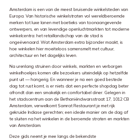
Amsterdam is een van de meest bruisende winkelsteden van
Europa. Van historische winkelstraten vol wereldberoemde
merken tot luxe lanen met boetieks van toonaangevende
ontwerpers, en van levendige openluchtmarkten tot moderne
winkelcentra: het retaillandschap van de stad is
ongeëvenaard. Wat Amsterdam extra bijzonder maakt, is
hoe winkelen hier moeiteloos samensmelt met cultuur,
architectuur en het dagelijks leven.
Na urenlang struinen door winkels, markten en verborgen
winkelhoekjes komen alle bezoekers uiteindelijk op hetzelfde
punt uit — hongerig. En wanneer je na een goed bestede
dag tot rust komt, is er niets dat een perfecte shopdag beter
afrondt dan een smakelijk en comfortabel diner. Gelegen in
het stadscentrum aan de Bethaniëndwarsstraat 17, 1012 CB
Amsterdam, verwelkomt Samrat Restaurant je met rijk
gekruide Indiase gerechten; een ideale manier om de dag af
te sluiten na het winkelen in de beroemde straten en markten
van Amsterdam.
Deze gids neemt je mee langs de bekendste