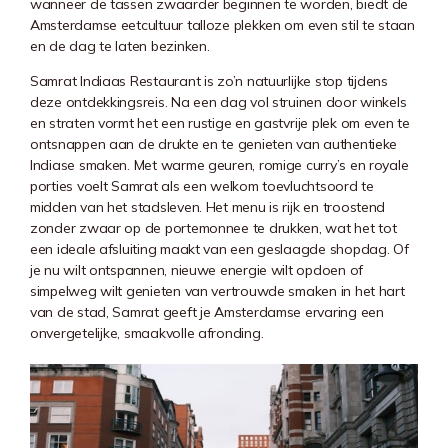
wanneer de tassen zwaarder beginnen te worden, biedt de
Amsterdamse eetcultuur talloze plekken om even stil te staan
en de dag te laten bezinken.
Samrat Indiaas Restaurant is zo’n natuurlijke stop tijdens
deze ontdekkingsreis. Na een dag vol struinen door winkels
en straten vormt het een rustige en gastvrije plek om even te
ontsnappen aan de drukte en te genieten van authentieke
Indiase smaken. Met warme geuren, romige curry’s en royale
porties voelt Samrat als een welkom toevluchtsoord te
midden van het stadsleven. Het menu is rijk en troostend
zonder zwaar op de portemonnee te drukken, wat het tot
een ideale afsluiting maakt van een geslaagde shopdag. Of
je nu wilt ontspannen, nieuwe energie wilt opdoen of
simpelweg wilt genieten van vertrouwde smaken in het hart
van de stad, Samrat geeft je Amsterdamse ervaring een
onvergetelijke, smaakvolle afronding.