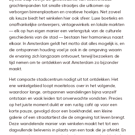
grachtenpanden tot smalle straatjes die uitkomen op
verborgen binnenplaatsen en creatieve hoekjes. Net zoveel
als keuze biedt het winkelen hier ook sfeer. Luxe boetieks en
onafhankelijke ontwerpers, vintagewinkels en lokale markten
— elk op hun eigen manier een verlengstuk van de culturele
geschiedenis van de stad — bestaan hier harmonieus naast
elkaar. In Amsterdam geldt het motto dat alles mogelijk is, en
die ontspannen houding voel je ook in de omgeving waarin
de ervaring zich langzaam ontvouwt, terwijl bezoekers de
tijd nemen om te ontdekken wat Amsterdam zo bijzonder
maakt.
Het compacte stadscentrum nodigt uit tot ontdekken. Het
ene winkelgebied loopt moeiteloos over in het volgende,
waardoor lange, ontspannen wandelingen bijna vanzelf
ontstaan en vaak leiden tot onverwachte vondsten. Precies
op het juiste moment duikt er een rustig café op voor een
korte pauze, gevolgd door een boekhandel, een kleine
galerie of een straatartiest die de omgeving tot leven brengt.
Deze wandelende manier van winkelen maakt het tot een
dagvullende belevenis in plaats van een taak die je afvinkt. En