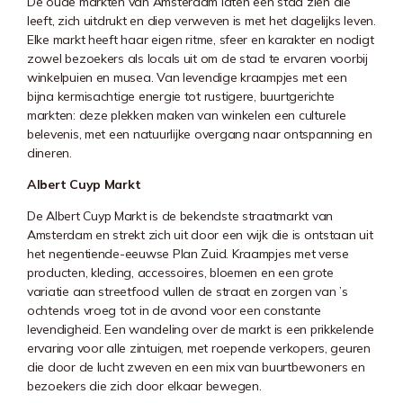
De oude markten van Amsterdam laten een stad zien die
leeft, zich uitdrukt en diep verweven is met het dagelijks leven.
Elke markt heeft haar eigen ritme, sfeer en karakter en nodigt
zowel bezoekers als locals uit om de stad te ervaren voorbij
winkelpuien en musea. Van levendige kraampjes met een
bijna kermisachtige energie tot rustigere, buurtgerichte
markten: deze plekken maken van winkelen een culturele
belevenis, met een natuurlijke overgang naar ontspanning en
dineren.
Albert Cuyp Markt
De
Albert Cuyp Markt
is de bekendste straatmarkt van
Amsterdam en strekt zich uit door een wijk die is ontstaan uit
het negentiende-eeuwse Plan Zuid. Kraampjes met verse
producten, kleding, accessoires, bloemen en een grote
variatie aan streetfood vullen de straat en zorgen van ’s
ochtends vroeg tot in de avond voor een constante
levendigheid. Een wandeling over de markt is een prikkelende
ervaring voor alle zintuigen, met roepende verkopers, geuren
die door de lucht zweven en een mix van buurtbewoners en
bezoekers die zich door elkaar bewegen.