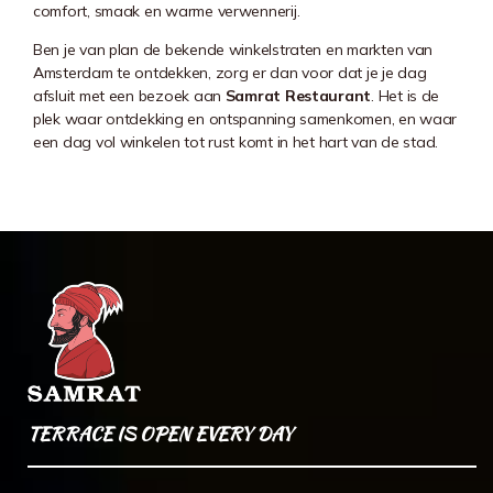
comfort, smaak en warme verwennerij.
Ben je van plan de bekende winkelstraten en markten van
Amsterdam te ontdekken, zorg er dan voor dat je je dag
afsluit met een bezoek aan
Samrat Restaurant
. Het is de
plek waar ontdekking en ontspanning samenkomen, en waar
een dag vol winkelen tot rust komt in het hart van de stad.
TERRACE IS OPEN EVERY DAY