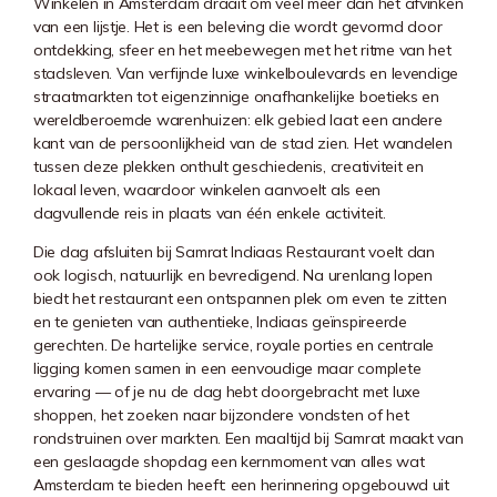
Winkelen in Amsterdam draait om veel meer dan het afvinken
van een lijstje. Het is een beleving die wordt gevormd door
ontdekking, sfeer en het meebewegen met het ritme van het
stadsleven. Van verfijnde luxe winkelboulevards en levendige
straatmarkten tot eigenzinnige onafhankelijke boetieks en
wereldberoemde warenhuizen: elk gebied laat een andere
kant van de persoonlijkheid van de stad zien. Het wandelen
tussen deze plekken onthult geschiedenis, creativiteit en
lokaal leven, waardoor winkelen aanvoelt als een
dagvullende reis in plaats van één enkele activiteit.
Die dag afsluiten bij Samrat Indiaas Restaurant voelt dan
ook logisch, natuurlijk en bevredigend. Na urenlang lopen
biedt het restaurant een ontspannen plek om even te zitten
en te genieten van authentieke, Indiaas geïnspireerde
gerechten. De hartelijke service, royale porties en centrale
ligging komen samen in een eenvoudige maar complete
ervaring — of je nu de dag hebt doorgebracht met luxe
shoppen, het zoeken naar bijzondere vondsten of het
rondstruinen over markten. Een maaltijd bij Samrat maakt van
een geslaagde shopdag een kernmoment van alles wat
Amsterdam te bieden heeft: een herinnering opgebouwd uit