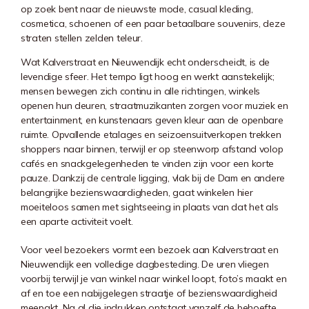
op zoek bent naar de nieuwste mode, casual kleding,
cosmetica, schoenen of een paar betaalbare souvenirs, deze
straten stellen zelden teleur.
Wat
Kalverstraat
en
Nieuwendijk
echt onderscheidt, is de
levendige sfeer. Het tempo ligt hoog en werkt aanstekelijk;
mensen bewegen zich continu in alle richtingen, winkels
openen hun deuren, straatmuzikanten zorgen voor muziek en
entertainment, en kunstenaars geven kleur aan de openbare
ruimte. Opvallende etalages en seizoensuitverkopen trekken
shoppers naar binnen, terwijl er op steenworp afstand volop
cafés en snackgelegenheden te vinden zijn voor een korte
pauze. Dankzij de centrale ligging, vlak bij de Dam en andere
belangrijke bezienswaardigheden, gaat winkelen hier
moeiteloos samen met sightseeing in plaats van dat het als
een aparte activiteit voelt.
Voor veel bezoekers vormt een bezoek aan Kalverstraat en
Nieuwendijk een volledige dagbesteding. De uren vliegen
voorbij terwijl je van winkel naar winkel loopt, foto’s maakt en
af en toe een nabijgelegen straatje of bezienswaardigheid
meepakt. Na al die indrukken ontstaat vanzelf de behoefte