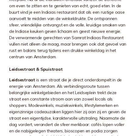
om even te zitten en te genieten van echt, goed eten. In de
buurt vind je een Indiaas restaurant dat als een rustige oase
aanvoelt te midden van de winkeldrukte. De ontspannen
sfeer, vriendelijke ontvangst en de volle, kruidige smaken van
de Indiase keuken geven lichaam en geest nieuwe energie.
De verwarmende gerechten van Samrat Indiaas Restaurant
vullen niet alleen de maag, maar brengen ook dat gevoel van
rust en balans terug tijdens een drukke winkeldag in het
centrum van Amsterdam.
Leidsestraat & Spuistraat
Leidsestraat
is een straat die je direct onderdompelt in de
energie van Amsterdam. Als verbindingsroute tussen
belangrijke winkelgebieden en het Leidseplein trekt deze
straat een constante stroom aan van zowel locals als
shoppers. Modewinkels, muziekwinkels, lifestylemerken en
eigenzinnige cadeauzaken liggen hier zij aan zij en geven de
straat een eigentijdse, karaktervolle uitstraling. Naarmate de
dag vordert, verandert de sfeer merkbaar: cafés lopen voller
en de nabijgelegen theaters, bioscopen en podia zorgen