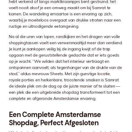
hebt verkend of langs marktkraampjes bent gestruind, het
voelt nooit alsof je een omweg maakt om bij Samrat te
komen. De wandeling ernaartoe is een ervaring op zich,
waarbij je moeiteloos overgaat van drukke straten naar een
rustige en uitnodigende eetomgeving.
Na al die uren van lopen, rondkijken en het dragen van volle
shoppingtassen voelt een verwenmaaltijd meer dan verdiend.
Je kunt je aankopen veilig bij de ingang kwijt of de trap
opgaan met de geruststellende gedachte dat er iets goeds
op je wacht. “We wilden dat het interieur vertraagt en
ontspannen aanvoelt, als tegenhanger van de drukte van de
stad,” aldus mevrouw Sheets. Met zijn gunstige locatie,
royale porties en herkenbare, troostende smaken is Samrat
de ideale plek om de dag op de juiste manier af te sluiten —
een plek die een uitgebreide shopdag transformeert tot een
complete en afgeronde Amsterdamse ervaring.
Een Complete Amsterdamse
Shopdag, Perfect Afgesloten