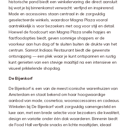
historische pand biedt een winkelervaring die direct aansluit
bij wat je bij binnenkomst verwacht: verfijnd en inspirerend.
Mode en accessoires staan centraal in de zorgvuldig
geselecteerde winkels, waardoor Magna Plaza vooral
aantrekkelijk is voor bezoekers met oog voor stijl en detail.
Hoewel de foodcourt van Magna Plaza snelle hapjes en
fastfoodopties biedt, geven sommige shoppers er de
voorkeur aan hun dag af te sluiten buiten de drukte van het
centrum. Samrat Indiaas Restaurant biedt die gewenste
ontsnapping — een plek waar je kunt ontspannen en rustig
kunt genieten van een stevige maaltijd na een intensieve en
visueel prikkelende shopdag.
De Bijenkorf
De Bijenkorf
is een van de meest iconische warenhuizen van
Amsterdam en staat bekend om haar hoogwaardige
aanbod van mode, cosmetica, woonaccessoires en cadeaus.
Winkelen bij De Bijenkorf voelt zorgvuldig samengesteld en
luxe aan, met een brede selectie voor bezoekers die kwaliteit,
design en variatie onder één dak waarderen. Binnenin biedt
de Food Hall verfijnde snacks en lichte maaltijden, ideaal