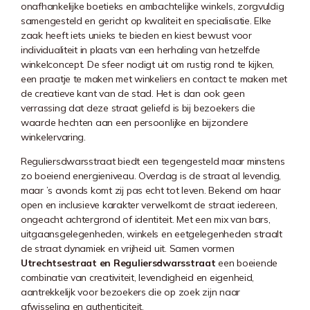
onafhankelijke boetieks en ambachtelijke winkels, zorgvuldig
samengesteld en gericht op kwaliteit en specialisatie. Elke
zaak heeft iets unieks te bieden en kiest bewust voor
individualiteit in plaats van een herhaling van hetzelfde
winkelconcept. De sfeer nodigt uit om rustig rond te kijken,
een praatje te maken met winkeliers en contact te maken met
de creatieve kant van de stad. Het is dan ook geen
verrassing dat deze straat geliefd is bij bezoekers die
waarde hechten aan een persoonlijke en bijzondere
winkelervaring.
Reguliersdwarsstraat biedt een tegengesteld maar minstens
zo boeiend energieniveau. Overdag is de straat al levendig,
maar ’s avonds komt zij pas echt tot leven. Bekend om haar
open en inclusieve karakter verwelkomt de straat iedereen,
ongeacht achtergrond of identiteit. Met een mix van bars,
uitgaansgelegenheden, winkels en eetgelegenheden straalt
de straat dynamiek en vrijheid uit. Samen vormen
Utrechtsestraat en Reguliersdwarsstraat
een boeiende
combinatie van creativiteit, levendigheid en eigenheid,
aantrekkelijk voor bezoekers die op zoek zijn naar
afwisseling en authenticiteit.