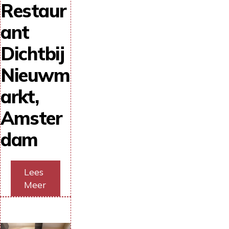
Restaur
ant
Dichtbij
Nieuwm
arkt,
Amster
dam
Lees
Meer