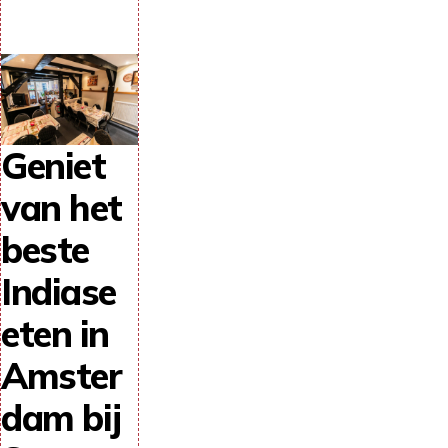
Geniet
van het
beste
Indiase
eten in
Amster
dam bij