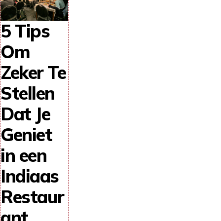
5 Tips
Om
Zeker Te
Stellen
Dat Je
Geniet
in een
Indiaas
Restaur
ant