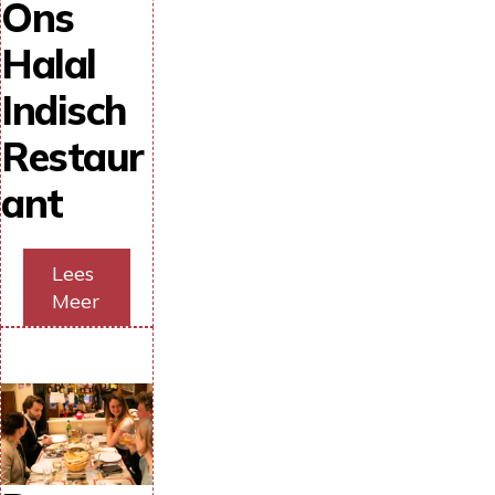
Ons
Halal
Indisch
Restaur
ant
Lees
Meer