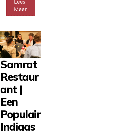
Lees
Meer
Samrat
Restaur
ant |
Een
Populair
Indiaas