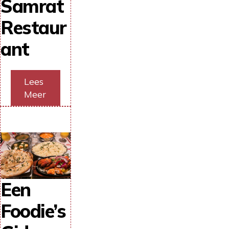
Samrat
Restaur
ant
Lees
Meer
Een
Foodie’s