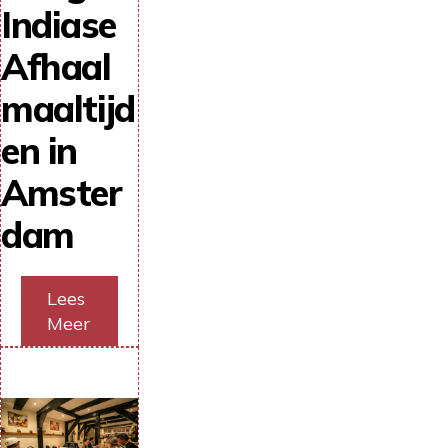
Indiase
Afhaal
maaltijd
en in
Amster
dam
Lees
Meer