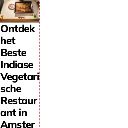
Ontdek
het
Beste
Indiase
Vegetari
sche
Restaur
ant in
Amster