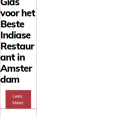
Gids
voor het
Beste
Indiase
Restaur
ant in
Amster
dam
Lees
Meer