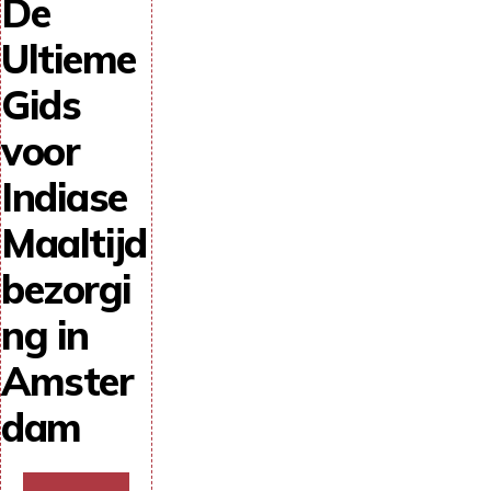
De
Ultieme
Gids
voor
Indiase
Maaltijd
bezorgi
ng in
Amster
dam