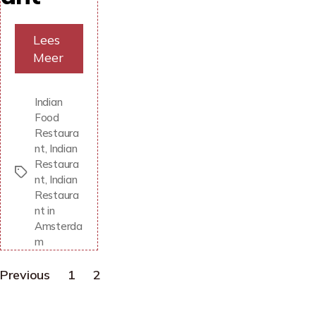
Lees
Meer
Indian
Food
Restaura
nt
,
Indian
Restaura
Tags
nt
,
Indian
Restaura
nt in
Amsterda
m
Berichten
Previous
1
2
paginering