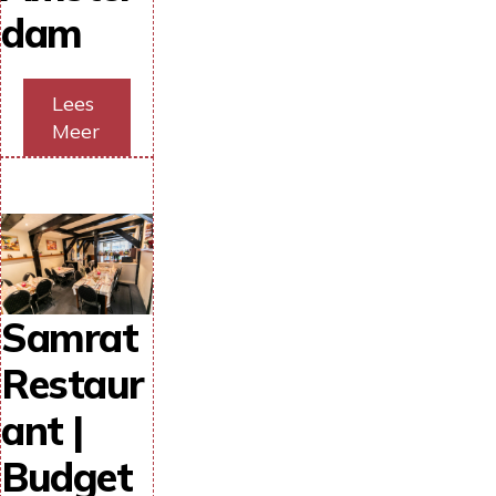
dam
Lees
Meer
Samrat
Restaur
ant |
Budget