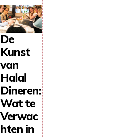
De
Kunst
van
Halal
Dineren:
Wat te
Verwac
hten in