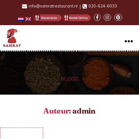
info@samratrestaurant.nl
|
020-624-6033
Reserveren
Bestel Online
Samrat
Indian
Restaurant
BLOGS
Auteur:
admin